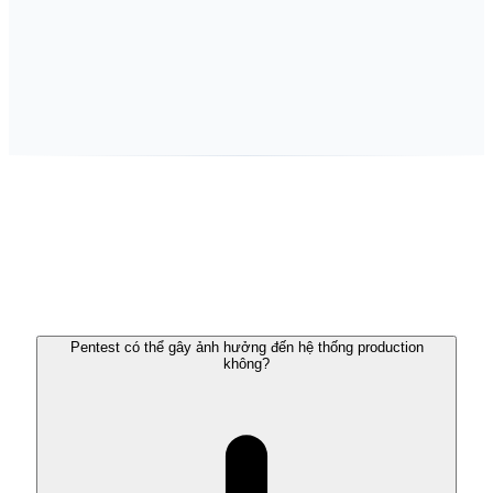
Cam kết bảo mật minh bạch là lợi thế cạnh tranh, đặc biệt
trong lĩnh vực Fintech, Healthcare và các ngành xử lý dữ
liệu nhạy cảm.
Pentest có thể gây ảnh hưởng đến hệ thống production
không?