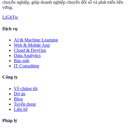
chuyên nghiệp, giúp doanh nghiệp chuyển đổi số và phát triển bền
vững.
Li
Gh
Tw
Dịch vụ
AI & Machine Learning
Web & Mobile App
Cloud & DevOps
Data Analytics
Bảo mật
IT Consulting
Công ty
Về chúng tôi
Dự án
Blog
Tuyển dụng
Liên hệ
Pháp lý