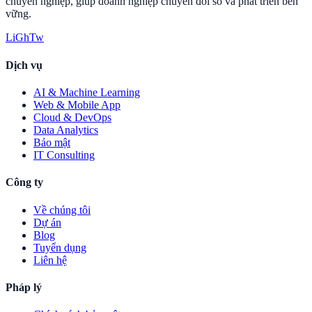
chuyên nghiệp, giúp doanh nghiệp chuyển đổi số và phát triển bền
vững.
Li
Gh
Tw
Dịch vụ
AI & Machine Learning
Web & Mobile App
Cloud & DevOps
Data Analytics
Bảo mật
IT Consulting
Công ty
Về chúng tôi
Dự án
Blog
Tuyển dụng
Liên hệ
Pháp lý