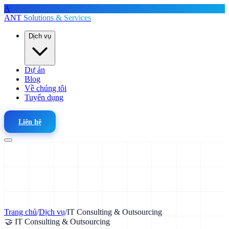
A
ANT
Solutions & Services
Dịch vụ
Dự án
Blog
Về chúng tôi
Tuyển dụng
Liên hệ
Trang chủ
/
Dịch vụ
/
IT Consulting & Outsourcing
🤝 IT Consulting & Outsourcing